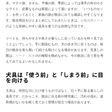
水、マナー袋、タオル、予備の袋、季節によっては薄手の布や小さ
なライト。必要なものは家庭によって違いますが、「いつものセッ
ト」を作っておくと、家族の誰が散歩に出ても確認しやすくなりま
す。散歩用品をひとまとめにしておきたいときは、
お散歩用トート
のような収納しやすい道具を使うのも自然な方法です。
リードも、持ちやすさや長さが暮らしに合っているかを時々見てお
くとよいでしょう。手に馴染むもの、犬の歩き方に合うものは、毎
日の散歩を落ち着いて続ける助けになる場合があります。見直しの
際は、
リード・引き綱
の種類を眺めながら、今の散歩に合う形を考
えてみてもよいかもしれません。
犬具は「使う前」と「しまう前」に目
を向ける
犬具は、特別な日にだけ使うものではなく、日々手に取る暮らしの
道具です。だからこそ、散歩に出る前や帰宅後に、汚れや濡れ、違
和感がないかを軽く見ておく習慣が役立つ場合があります。