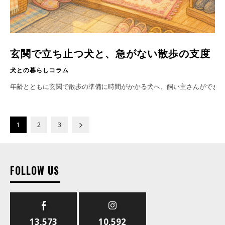
玄関で立ち止つ犬と、急がない散歩の支度
犬との暮らしコラム
年齢とともに玄関で散歩の準備に時間がかかる犬へ、飼い主さんができ
1
2
3
FOLLOW US
13,573
10,592