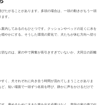
ら
遊びたがることがあります。多頭の場合は、一頭の動きがもう一頭
ります。
へ案内してみるのもひとつです。クッションやベッドの近くに水を
を穏やかにする。そうした環境の変化で、犬たちが休む方向へ切り
大切なのは、家の中で興奮が長引きすぎていないか、犬同士の距離
やすく、犬それぞれに向き合う時間が流れてしまうことがありま
など、短い場面で一頭ずつ名前を呼び、静かに声をかけるだけで
。
です。褒めるために大きな声を出す必要はなく、普段の家の声で伝