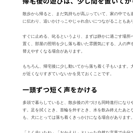
帰宅後の遊びは、少し間を置いてか
散歩から帰ると、まだ気持ちが高ぶっていて、家の中でも
に伝わり、追いかけっこやじゃれ合いにつながることもあ
すぐに止める、叱るというより、まずは静かに過ごす場所
置く、部屋の照明を少し落ち着いた雰囲気にする、人の声
替えやすくなる場合があります。
もちろん、帰宅後に少し動いてから落ち着く子もいます。
が近くなりすぎていないかを見ておくことです。
一頭ずつ短く声をかける
多頭で暮らしていると、散歩後の片づけも同時進行になり
す。足を拭くとき、首輪を外すとき、水を飲み終えたあと
も、犬にとっては落ち着くきっかけになる場合があります
「よく歩いたね」「おかえり」といった自然な言葉で十分