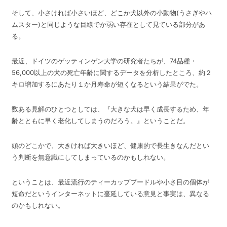
そして、小さければ小さいほど、どこか犬以外の小動物(うさぎやハ
ムスター)と同じような目線でか弱い存在として見ている部分があ
る。
最近、ドイツのゲッティンゲン大学の研究者たちが、74品種・
56,000以上の犬の死亡年齢に関するデータを分析したところ、約２
キロ増加するにあたり１か月寿命が短くなるという結果がでた。
数ある見解のひとつとしては、『大きな犬は早く成長するため、年
齢とともに早く老化してしまうのだろう。』ということだ。
頭のどこかで、大きければ大きいほど、健康的で長生きなんだとい
う判断を無意識にしてしまっているのかもしれない。
ということは、最近流行のティーカッププードルや小さ目の個体が
短命だというインターネットに蔓延している意見と事実は、異なる
のかもしれない。