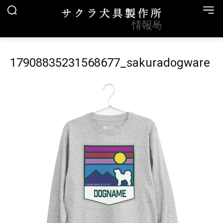
17908835231568677_sakuradogware