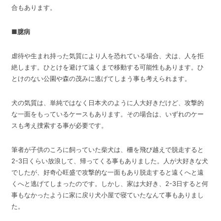
合もあります。
■臆病
虐待や生まれ持った気質により人を恐れている場合、犬は、人を拒
絶します。ひとけを避けて遠くまで移動する可能性もあります。ひ
とけのない公園や森の茂みに逃げてしまう事も考えられます。
犬の気質は、単純ではなく日本犬のように人大好きだけど、攻撃的
な一面をもっているケースもあります。その場合は、いずれのケー
スも考え捜索する事が必要です。
筆者が子供のころに飼っていた柴犬は、柵を飛び越えで脱走すると
2-3日くらい放浪して、帰ってくる事もありました。人が大好きな犬
でしたが、好奇心旺盛で攻撃的な一面もあり脱走すると遠くへと遠
くへと逃げてしまったのです。しかし、家は大好き、2-3日すると何
事もなかったように家に戻り犬小屋で寝ていたなんて事もありまし
た。