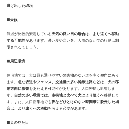
逃げ出した環境
■天候
気温が比較的安定している
天気の良い日の場合は、より遠くへ移動
する可能性
があります。暑い夏や寒い冬、大雨のなかでの行動は制
限されるでしょう。
■周辺環境
住宅地では、犬は最も通りやすい障害物のない道を歩く傾向にあり
ます。
急な坂道やフェンス、交通量の多い幹線道路などは、犬の移
動方向に影響
をあたえる可能性があります。人口密度も影響しま
す。
自然の多い環境では、市街地と比べて犬はより遠くへ
移動しま
す。また、人口密集地でも
夜などひとけのない時間帯に脱走した場
合は、より遠くへの移動
を考える必要があます。
■犬の見た目