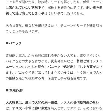
ドアや門が開いたり、散歩時にリードを落としたり、係留チェーン
に
繋がれていない状況下
で、探検する好奇心に勝てず、
飼い主を無
視して逃げ出してしまう事
は珍しい事ではありません。
ある日突然、柵などを飛び越えたり、チェーンやリードを噛み切っ
てしまう事もあります。
■パニック
普段飼い主の元から絶対に離れる事がない犬でも、雷やサイレン、
バイクなどの大きな音やケガ、災害発生時など、
普段と違うシチュ
エーション
におかれた場合、
パニックで逃げ出してしまう事
があり
ます。パニックで逃げ出してしまう犬の多くは、早く遠くまで人と
の接触を避けて移動する為、保護する事が最も困難です。
■ 繁殖
行動
犬の嗅覚は、最大で人間の約一億倍
。メス犬の
発情期特融の臭い
は、オス犬へ非常に強い刺激
を与えます。オス犬は、そのにおいを