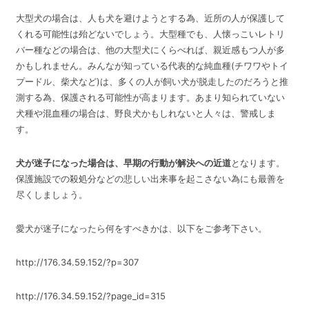
大型犬の場合は、人も犬を避けようとする為、近所の人が保護して
くれる可能性は殆どないでしょう。大型種でも、人懐っこいレトリ
バー種などの場合は、他の大型犬にくらべれば、親近感もつ人が多
かもしれません。みんなが知っている代表的な純血種(チワワやトイ
プードル、柴犬など)は、多くの人が飼い犬が脱走したのだろうと推
測する為、保護される可能性が高まります。あまり知られていない
犬種や混血種の場合は、野良犬かもしれないと人々は、警戒しま
す。
犬が迷子になった場合は、早期の行動が解決への近道
となります。
保護施設での殺処分などの悲しい出来事を起こさない為にも最善を
尽くしましょう。
愛犬が迷子になったら何をすべきかは、以下をご参考下さい。
http://176.34.59.152/?p=307
http://176.34.59.152/?page_id=315