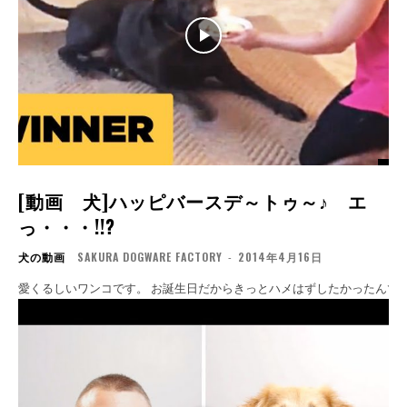
[動画 犬]ハッピバースデ～トゥ～♪ エ
っ・・・!!?
犬の動画
SAKURA DOGWARE FACTORY
-
2014年4月16日
愛くるしいワンコです。 お誕生日だからきっとハメはずしたかったんでし