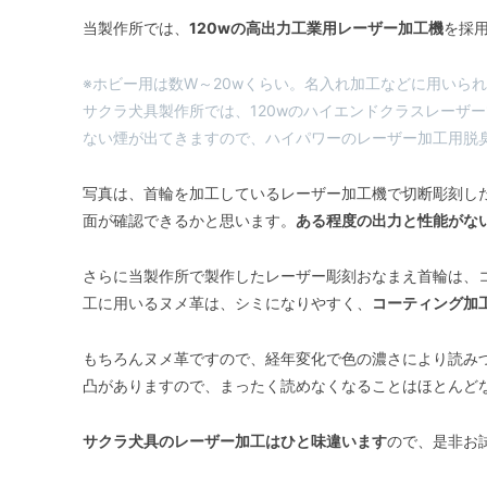
当製作所では、
120wの高出力工業用レーザー加工機
を採
※ホビー用は数W～20wくらい。名入れ加工などに用いられ
サクラ犬具製作所では、120wのハイエンドクラスレーザ
ない煙が出てきますので、ハイパワーのレーザー加工用脱
写真は、首輪を加工しているレーザー加工機で切断彫刻し
面が確認できるかと思います。
ある程度の出力と性能がな
さらに当製作所で製作したレーザー彫刻おなまえ首輪は、
工に用いるヌメ革は、シミになりやすく、
コーティング加
もちろんヌメ革ですので、経年変化で色の濃さにより読み
凸がありますので、まったく読めなくなることはほとんど
サクラ犬具のレーザー加工はひと味違います
ので、是非お