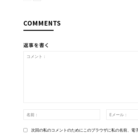
COMMENTS
返事を書く
コ
メ
名
ン
前：
ト：
次回の私のコメントのためにこのブラウザに私の名前、電