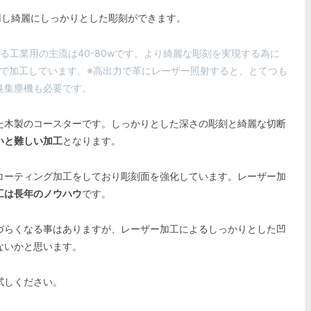
用し綺麗にしっかりとした彫刻ができます。
る工業用の主流は40-80wです。より綺麗な彫刻を実現する為に
ーで加工しています。※高出力で革にレーザー照射すると、とてつも
臭集塵機も必要です。
た木製のコースターです。しっかりとした深さの彫刻と綺麗な切断
いと難しい加工
となります。
コーティング加工をしており彫刻面を強化しています。レーザー加
工は長年のノウハウ
です。
づらくなる事はありますが、レーザー加工によるしっかりとした凹
ないかと思います。
試しください。