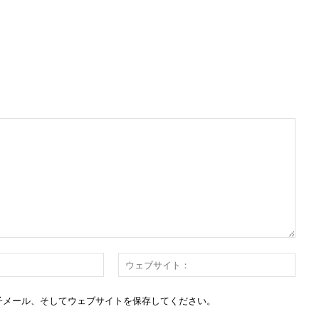
E
ウ
メ
ェ
ー
ブ
子メール、そしてウェブサイトを保存してください。
ル：
サ