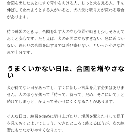
合図を出したあとにすぐ背中を向ける人、じっと犬を見る人、手を
伸ばして止めようとする人がいると、犬の受け取り方が変わる場合
があります。
待つ練習のときは、合図を出す人の立ち位置や動きも少しそろえて
おくと安心です。たとえば、犬の正面に立ちすぎない、急に近づか
ない、終わりの合図を出すまでは呼び寄せない、といった小さな約
束で十分です。
うまくいかない日は、合図を増やさな
い
犬が待てない日があっても、すぐに新しい言葉を足す必要はありま
せん。人のほうが焦って「待って、待って、だめ、そこにいて」と
続けてしまうと、かえって分かりにくくなることがあります。
そんな日は、練習を短めに切り上げたり、場所を変えたりして様子
を見ておくとよいでしょう。できたところで終えるほうが、次の練
習にもつながりやすくなります。