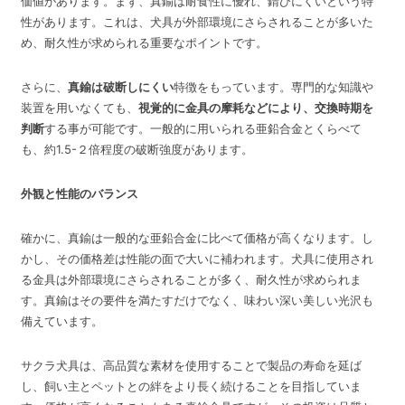
価値があります。まず、真鍮は耐食性に優れ、錆びにくいという特
性があります。これは、犬具が外部環境にさらされることが多いた
め、耐久性が求められる重要なポイントです。
さらに、
真鍮は破断しにくい
特徴をもっています。専門的な知識や
装置を用いなくても、
視覚的に金具の摩耗などにより、交換時期を
判断
する事が可能です。一般的に用いられる亜鉛合金とくらべて
も、約1.5-２倍程度の破断強度があります。
外観と性能のバランス
確かに、真鍮は一般的な亜鉛合金に比べて価格が高くなります。し
かし、その価格差は性能の面で大いに補われます。犬具に使用され
る金具は外部環境にさらされることが多く、耐久性が求められま
す。真鍮はその要件を満たすだけでなく、味わい深い美しい光沢も
備えています。
サクラ犬具は、高品質な素材を使用することで製品の寿命を延ば
し、飼い主とペットとの絆をより長く続けることを目指していま