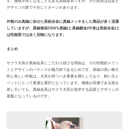
す。価格が高くなることもある真鍮金具ですが、その投資は品質と
デザインの面で十分にリターンがあります。
外観のみ真鍮に似せた亜鉛合金に真鍮メッキをした製品が多く流通
していますが、真鍮無垢(100%真鍮)と真鍮鍍金(中身は亜鉛合金)と
は性能面では全く別物になります。
まとめ
サクラ犬具が真鍮金具にこだわり続ける理由は、その性能的メリッ
トとデザインのバランスが魅力的であるためです。真鍮の高い耐久
性と美しい外観は、犬具が持つべき要素を満たしており、飼い主と
ペットにとって最適な選択となっています。価格が高価である面を
差し引いても、真鍮金具はサクラ犬具が追求する品質とデザインの
基盤となっているのです。