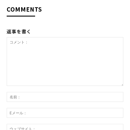
COMMENTS
返事を書く
コ
メ
名
ン
前
ト：
E
メ
ー
ウ
ル