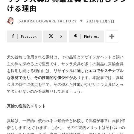
ける理由
2023年12月5日
SAKURA DOGWARE FACTORY
Facebook
X
Pinterest
犬の首輪に使用される素材は、その品質とデザインがペットと飼い
主の絆を深める上で重要です。サクラ犬具が多くの製品に真鍮金具
を採用し続ける理由には、
リサイクルに適したエコでサステナブル
な素材であり、その性能的な優位性
があります。本記事では、真鍮
金具の特性に焦点を当て、その優れた性能がなぜサクラ犬具にとっ
て欠かせないのかを深堀りしてみましょう。
真鍮の性能的メリット
真鍮は、一般的に使われる亜鉛合金と比較して価格が非常に高価(何
倍もします)とされます。しかし、その性能的メリットはそれ以上の